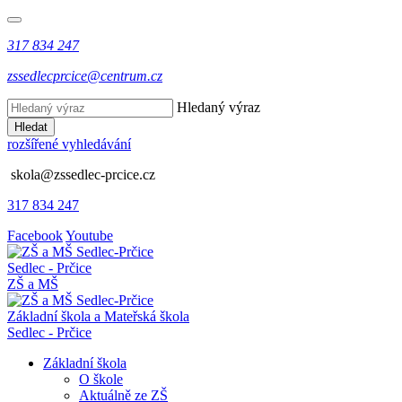
317 834 247
zssedlecprcice@centrum.cz
Hledaný výraz
Hledat
rozšířené vyhledávání
skola@zssedlec-prcice.cz
317 834 247
Facebook
Youtube
Sedlec - Prčice
ZŠ a MŠ
Základní škola a Mateřská škola
Sedlec - Prčice
Základní škola
O škole
Aktuálně ze ZŠ