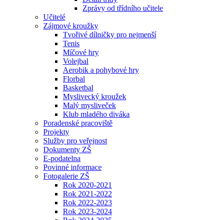
Zprávy od třídního učitele
Učitelé
Zájmové kroužky
Tvořivé dílničky pro nejmenší
Tenis
Míčové hry
Volejbal
Aerobik a pohybové hry
Florbal
Basketbal
Myslivecký kroužek
Malý mysliveček
Klub mladého diváka
Poradenské pracoviště
Projekty
Služby pro veřejnost
Dokumenty ZŠ
E-podatelna
Povinné informace
Fotogalerie ZŠ
Rok 2020-2021
Rok 2021-2022
Rok 2022-2023
Rok 2023-2024