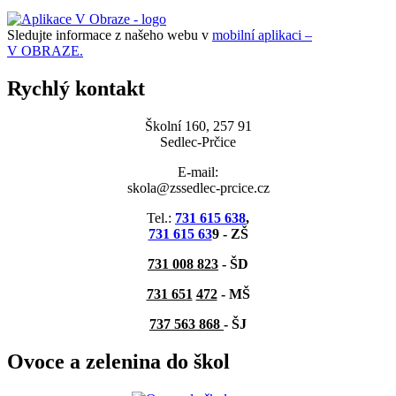
Sledujte informace z našeho webu v
mobilní aplikaci –
V OBRAZE.
Rychlý kontakt
Školní 160, 257 91
Sedlec-Prčice
E-mail:
skola@zssedlec-prcice.cz
Tel.:
731 615 638
,
731 615 63
9 - ZŠ
731 008 823
- ŠD
731 651
472
-
MŠ
737 563 868
- ŠJ
Ovoce a zelenina do škol