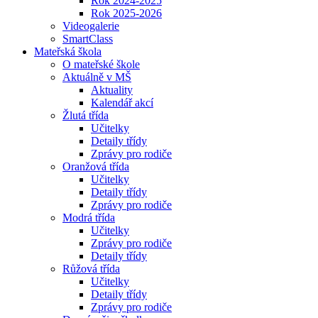
Rok 2024-2025
Rok 2025-2026
Videogalerie
SmartClass
Mateřská škola
O mateřské škole
Aktuálně v MŠ
Aktuality
Kalendář akcí
Žlutá třída
Učitelky
Detaily třídy
Zprávy pro rodiče
Oranžová třída
Učitelky
Detaily třídy
Zprávy pro rodiče
Modrá třída
Učitelky
Zprávy pro rodiče
Detaily třídy
Růžová třída
Učitelky
Detaily třídy
Zprávy pro rodiče