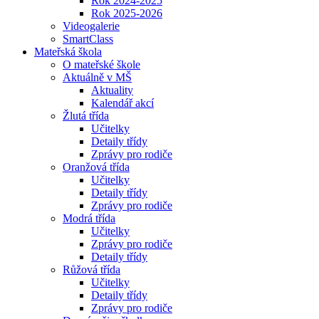
Rok 2024-2025
Rok 2025-2026
Videogalerie
SmartClass
Mateřská škola
O mateřské škole
Aktuálně v MŠ
Aktuality
Kalendář akcí
Žlutá třída
Učitelky
Detaily třídy
Zprávy pro rodiče
Oranžová třída
Učitelky
Detaily třídy
Zprávy pro rodiče
Modrá třída
Učitelky
Zprávy pro rodiče
Detaily třídy
Růžová třída
Učitelky
Detaily třídy
Zprávy pro rodiče