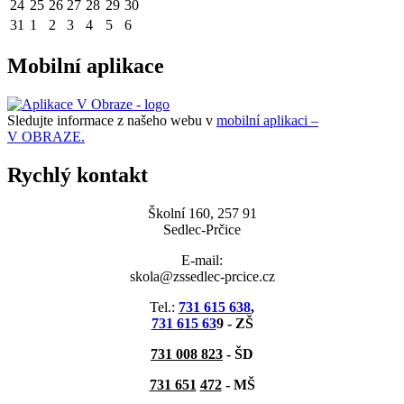
24
25
26
27
28
29
30
31
1
2
3
4
5
6
Mobilní aplikace
Sledujte informace z našeho webu v
mobilní aplikaci –
V OBRAZE.
Rychlý kontakt
Školní 160, 257 91
Sedlec-Prčice
E-mail:
skola@zssedlec-prcice.cz
Tel.:
731 615 638
,
731 615 63
9 - ZŠ
731 008 823
- ŠD
731 651
472
-
MŠ