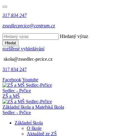
317 834 247
zssedlecprcice@centrum.cz
Hledaný výraz
Hledat
rozšířené vyhledávání
skola@zssedlec-prcice.cz
317 834 247
Facebook
Youtube
Sedlec - Prčice
ZŠ a MŠ
Základní škola a Mateřská škola
Sedlec - Prčice
Základní škola
O škole
Aktuálně ze ZŠ