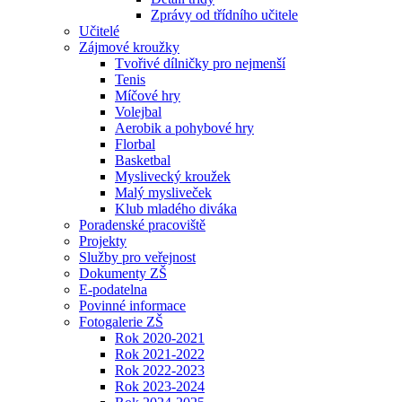
Zprávy od třídního učitele
Učitelé
Zájmové kroužky
Tvořivé dílničky pro nejmenší
Tenis
Míčové hry
Volejbal
Aerobik a pohybové hry
Florbal
Basketbal
Myslivecký kroužek
Malý mysliveček
Klub mladého diváka
Poradenské pracoviště
Projekty
Služby pro veřejnost
Dokumenty ZŠ
E-podatelna
Povinné informace
Fotogalerie ZŠ
Rok 2020-2021
Rok 2021-2022
Rok 2022-2023
Rok 2023-2024