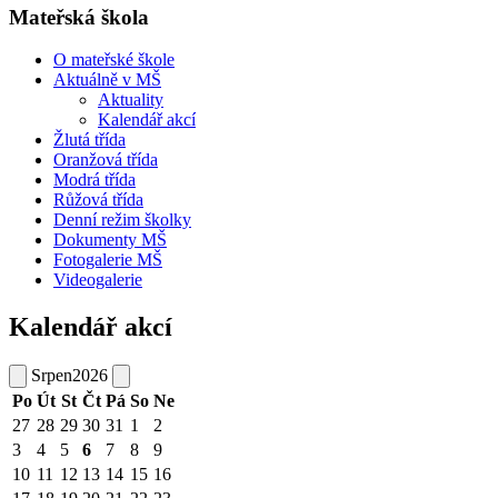
Mateřská škola
O mateřské škole
Aktuálně v MŠ
Aktuality
Kalendář akcí
Žlutá třída
Oranžová třída
Modrá třída
Růžová třída
Denní režim školky
Dokumenty MŠ
Fotogalerie MŠ
Videogalerie
Kalendář akcí
Srpen
2026
Po
Út
St
Čt
Pá
So
Ne
27
28
29
30
31
1
2
3
4
5
6
7
8
9
10
11
12
13
14
15
16