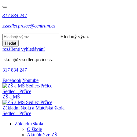
317 834 247
zssedlecprcice@centrum.cz
Hledaný výraz
Hledat
rozšířené vyhledávání
skola@zssedlec-prcice.cz
317 834 247
Facebook
Youtube
Sedlec - Prčice
ZŠ a MŠ
Základní škola a Mateřská škola
Sedlec - Prčice
Základní škola
O škole
Aktuálně ze ZŠ