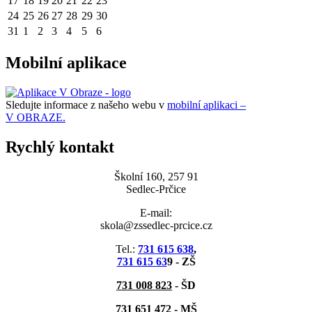
17
18
19
20
21
22
23
24
25
26
27
28
29
30
31
1
2
3
4
5
6
Mobilní aplikace
Sledujte informace z našeho webu v
mobilní aplikaci –
V OBRAZE.
Rychlý kontakt
Školní 160, 257 91
Sedlec-Prčice
E-mail:
skola@zssedlec-prcice.cz
Tel.:
731 615 638
,
731 615 63
9 - ZŠ
731 008 823
- ŠD
731 651
472
-
MŠ