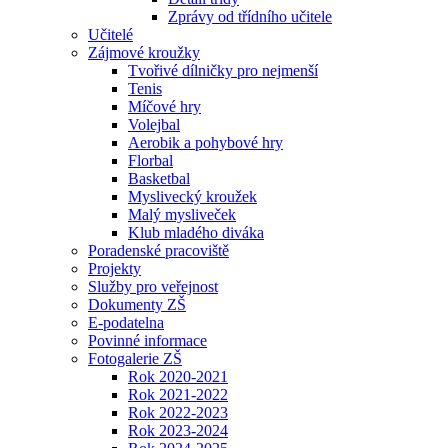
Zprávy od třídního učitele
Učitelé
Zájmové kroužky
Tvořivé dílničky pro nejmenší
Tenis
Míčové hry
Volejbal
Aerobik a pohybové hry
Florbal
Basketbal
Myslivecký kroužek
Malý mysliveček
Klub mladého diváka
Poradenské pracoviště
Projekty
Služby pro veřejnost
Dokumenty ZŠ
E-podatelna
Povinné informace
Fotogalerie ZŠ
Rok 2020-2021
Rok 2021-2022
Rok 2022-2023
Rok 2023-2024