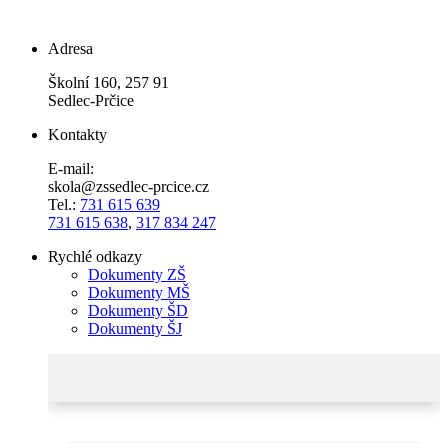
Adresa
Školní 160, 257 91
Sedlec-Prčice
Kontakty
E-mail:
skola@zssedlec-prcice.cz
Tel.:
731 615 639
731 615 638
,
317 834 247
Rychlé odkazy
Dokumenty ZŠ
Dokumenty MŠ
Dokumenty ŠD
Dokumenty ŠJ