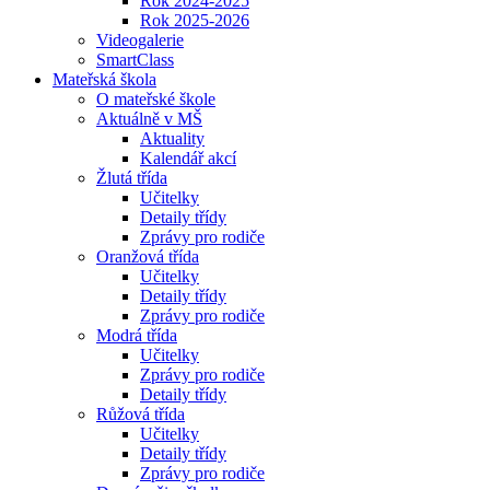
Rok 2024-2025
Rok 2025-2026
Videogalerie
SmartClass
Mateřská škola
O mateřské škole
Aktuálně v MŠ
Aktuality
Kalendář akcí
Žlutá třída
Učitelky
Detaily třídy
Zprávy pro rodiče
Oranžová třída
Učitelky
Detaily třídy
Zprávy pro rodiče
Modrá třída
Učitelky
Zprávy pro rodiče
Detaily třídy
Růžová třída
Učitelky
Detaily třídy
Zprávy pro rodiče