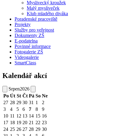
Myslivecký kroužek
Malý mysliveček
Klub mladého diváka
Poradenské pracoviště
Projekty
Služby pro veřejnost
Dokumenty ZŠ
E-podatelna
Povinné informace
Fotogalerie ZŠ
Videogalerie
SmartClass
Kalendář akcí
Srpen
2026
Po
Út
St
Čt
Pá
So
Ne
27
28
29
30
31
1
2
3
4
5
6
7
8
9
10
11
12
13
14
15
16
17
18
19
20
21
22
23
24
25
26
27
28
29
30
31
1
2
3
4
5
6