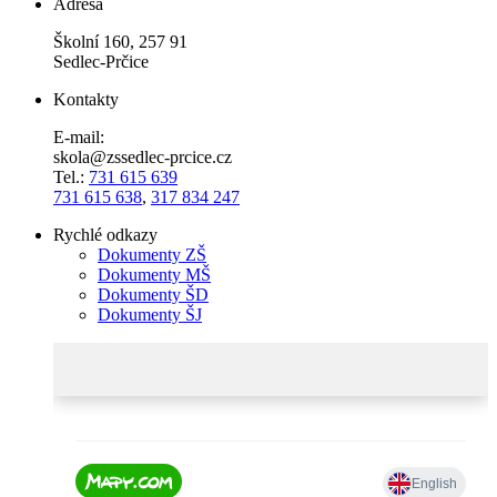
Adresa
Školní 160, 257 91
Sedlec-Prčice
Kontakty
E-mail:
skola@zssedlec-prcice.cz
Tel.:
731 615 639
731 615 638
,
317 834 247
Rychlé odkazy
Dokumenty ZŠ
Dokumenty MŠ
Dokumenty ŠD
Dokumenty ŠJ