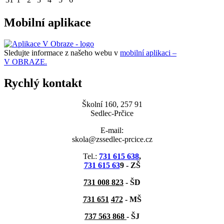
Mobilní aplikace
Sledujte informace z našeho webu v
mobilní aplikaci –
V OBRAZE.
Rychlý kontakt
Školní 160, 257 91
Sedlec-Prčice
E-mail:
skola@zssedlec-prcice.cz
Tel.:
731 615 638
,
731 615 63
9 - ZŠ
731 008 823
- ŠD
731 651
472
-
MŠ
737 563 868
- ŠJ