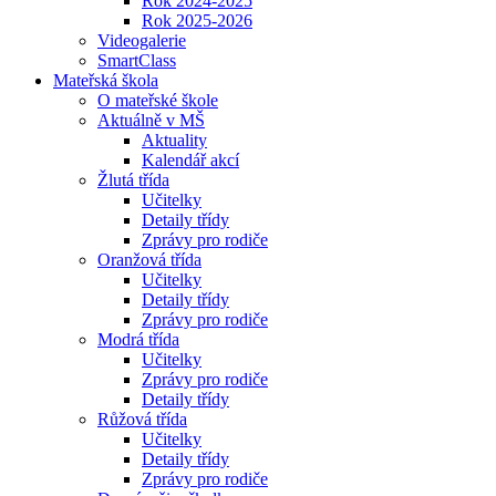
Rok 2024-2025
Rok 2025-2026
Videogalerie
SmartClass
Mateřská škola
O mateřské škole
Aktuálně v MŠ
Aktuality
Kalendář akcí
Žlutá třída
Učitelky
Detaily třídy
Zprávy pro rodiče
Oranžová třída
Učitelky
Detaily třídy
Zprávy pro rodiče
Modrá třída
Učitelky
Zprávy pro rodiče
Detaily třídy
Růžová třída
Učitelky
Detaily třídy
Zprávy pro rodiče