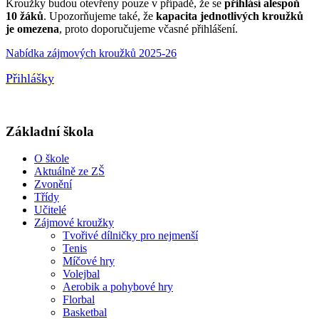
Kroužky budou otevřeny pouze v případě, že se
přihlásí alespoň
10 žáků
. Upozorňujeme také, že
kapacita jednotlivých kroužků
je omezena
, proto doporučujeme včasné přihlášení.
Nabídka zájmových kroužků 2025-26
Přihlášky
Základní škola
O škole
Aktuálně ze ZŠ
Zvonění
Třídy
Učitelé
Zájmové kroužky
Tvořivé dílničky pro nejmenší
Tenis
Míčové hry
Volejbal
Aerobik a pohybové hry
Florbal
Basketbal