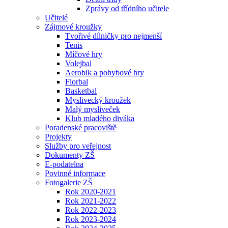
Zprávy od třídního učitele
Učitelé
Zájmové kroužky
Tvořivé dílničky pro nejmenší
Tenis
Míčové hry
Volejbal
Aerobik a pohybové hry
Florbal
Basketbal
Myslivecký kroužek
Malý mysliveček
Klub mladého diváka
Poradenské pracoviště
Projekty
Služby pro veřejnost
Dokumenty ZŠ
E-podatelna
Povinné informace
Fotogalerie ZŠ
Rok 2020-2021
Rok 2021-2022
Rok 2022-2023
Rok 2023-2024