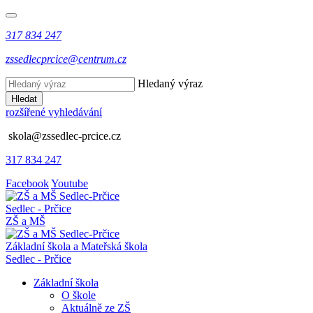
317 834 247
zssedlecprcice@centrum.cz
Hledaný výraz
Hledat
rozšířené vyhledávání
skola@zssedlec-prcice.cz
317 834 247
Facebook
Youtube
Sedlec - Prčice
ZŠ a MŠ
Základní škola a Mateřská škola
Sedlec - Prčice
Základní škola
O škole
Aktuálně ze ZŠ