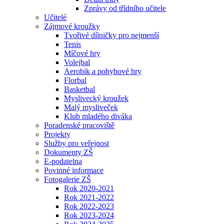
Zprávy od třídního učitele
Učitelé
Zájmové kroužky
Tvořivé dílničky pro nejmenší
Tenis
Míčové hry
Volejbal
Aerobik a pohybové hry
Florbal
Basketbal
Myslivecký kroužek
Malý mysliveček
Klub mladého diváka
Poradenské pracoviště
Projekty
Služby pro veřejnost
Dokumenty ZŠ
E-podatelna
Povinné informace
Fotogalerie ZŠ
Rok 2020-2021
Rok 2021-2022
Rok 2022-2023
Rok 2023-2024