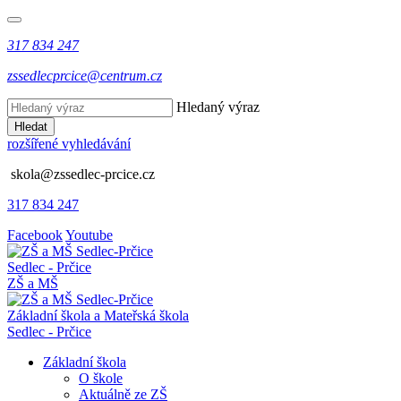
317 834 247
zssedlecprcice@centrum.cz
Hledaný výraz
Hledat
rozšířené vyhledávání
skola@zssedlec-prcice.cz
317 834 247
Facebook
Youtube
Sedlec - Prčice
ZŠ a MŠ
Základní škola a Mateřská škola
Sedlec - Prčice
Základní škola
O škole
Aktuálně ze ZŠ