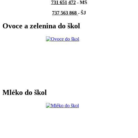
731 651
472
-
MŠ
737 563 868
- ŠJ
Ovoce a zelenina do škol
Mléko do škol