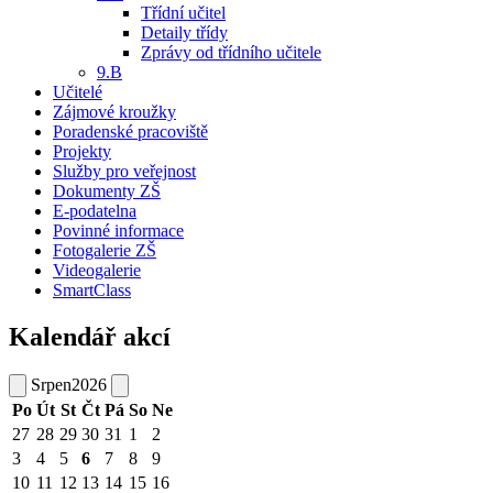
Třídní učitel
Detaily třídy
Zprávy od třídního učitele
9.B
Učitelé
Zájmové kroužky
Poradenské pracoviště
Projekty
Služby pro veřejnost
Dokumenty ZŠ
E-podatelna
Povinné informace
Fotogalerie ZŠ
Videogalerie
SmartClass
Kalendář akcí
Srpen
2026
Po
Út
St
Čt
Pá
So
Ne
27
28
29
30
31
1
2
3
4
5
6
7
8
9
10
11
12
13
14
15
16