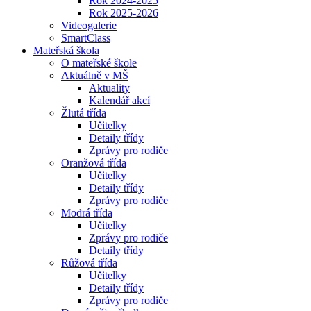
Rok 2024-2025
Rok 2025-2026
Videogalerie
SmartClass
Mateřská škola
O mateřské škole
Aktuálně v MŠ
Aktuality
Kalendář akcí
Žlutá třída
Učitelky
Detaily třídy
Zprávy pro rodiče
Oranžová třída
Učitelky
Detaily třídy
Zprávy pro rodiče
Modrá třída
Učitelky
Zprávy pro rodiče
Detaily třídy
Růžová třída
Učitelky
Detaily třídy
Zprávy pro rodiče