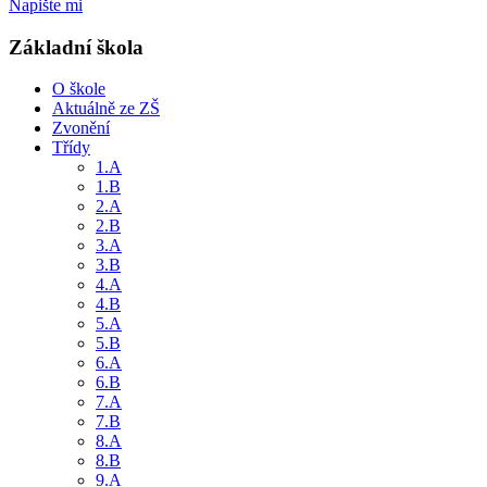
Napište mi
Základní škola
O škole
Aktuálně ze ZŠ
Zvonění
Třídy
1.A
1.B
2.A
2.B
3.A
3.B
4.A
4.B
5.A
5.B
6.A
6.B
7.A
7.B
8.A
8.B
9.A