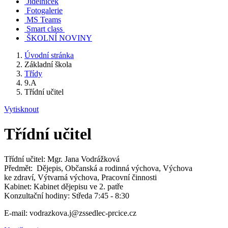
Jídelníček
Fotogalerie
MS Teams
Smart class
ŠKOLNÍ NOVINY
Úvodní stránka
Základní škola
Třídy
9.A
Třídní učitel
Vytisknout
Třídní učitel
Třídní učitel: Mgr. Jana Vodrážková
Předmět: Dějepis, Občanská a rodinná výchova, Výchova
ke zdraví, Výtvarná výchova, Pracovní činnosti
Kabinet: Kabinet dějepisu ve 2. patře
Konzultační hodiny: Středa 7:45 - 8:30
E-mail: vodrazkova.j@zssedlec-prcice.cz