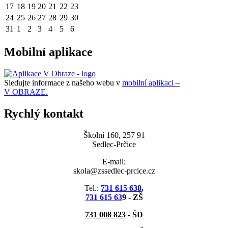
17
18
19
20
21
22
23
24
25
26
27
28
29
30
31
1
2
3
4
5
6
Mobilní aplikace
Sledujte informace z našeho webu v
mobilní aplikaci –
V OBRAZE.
Rychlý kontakt
Školní 160, 257 91
Sedlec-Prčice
E-mail:
skola@zssedlec-prcice.cz
Tel.:
731 615 638
,
731 615 63
9 - ZŠ
731 008 823
- ŠD