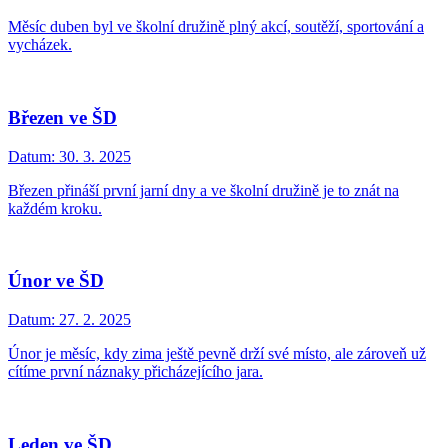
Měsíc duben byl ve školní družině plný akcí, soutěží, sportování a
vycházek.
Březen ve ŠD
Datum:
30. 3. 2025
Březen přináší první jarní dny a ve školní družině je to znát na
každém kroku.
Únor ve ŠD
Datum:
27. 2. 2025
Únor je měsíc, kdy zima ještě pevně drží své místo, ale zároveň už
cítíme první náznaky přicházejícího jara.
Leden ve ŠD