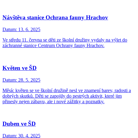
Návštěva stanice Ochrana fauny Hrachov
Datum:
13. 6. 2025
Ve středu 11. června se děti ze školní družiny vydaly na výlet do
záchranné stanice Centrum Ochrany fauny Hrachov.
Květen ve ŠD
Datum:
28. 5. 2025
Měsíc květen se ve školní družině nesl ve znamení barev, radosti a
dobrých skutků. Děti se zapojily do pestrých aktivit, které jim
přinesly nejen zábavu, ale i nové zážitky a poznatky.
Duben ve ŠD
Datum:
30. 4. 2025