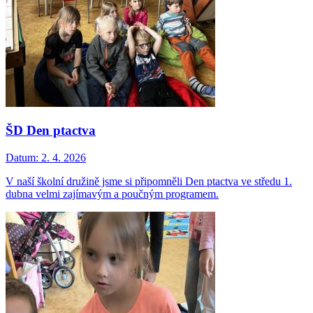
ŠD Den ptactva
Datum:
2. 4. 2026
V naší školní družině jsme si připomněli Den ptactva ve středu 1.
dubna velmi zajímavým a poučným programem.