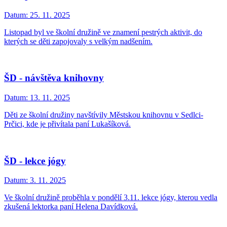
Datum:
25. 11. 2025
Listopad byl ve školní družině ve znamení pestrých aktivit, do
kterých se děti zapojovaly s velkým nadšením.
ŠD - návštěva knihovny
Datum:
13. 11. 2025
Děti ze školní družiny navštívily Městskou knihovnu v Sedlci-
Prčici, kde je přivítala paní Lukašíková.
ŠD - lekce jógy
Datum:
3. 11. 2025
Ve školní družině proběhla v pondělí 3.11. lekce jógy, kterou vedla
zkušená lektorka paní Helena Davídková.