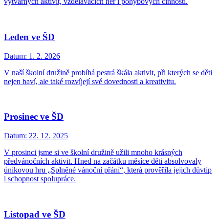
výtvarných aktivit, vzdělávacích her i pohybových činností.
Leden ve ŠD
Datum:
1. 2. 2026
V naší školní družině probíhá pestrá škála aktivit, při kterých se děti
nejen baví, ale také rozvíjejí své dovednosti a kreativitu.
Prosinec ve ŠD
Datum:
22. 12. 2025
V prosinci jsme si ve školní družině užili mnoho krásných
předvánočních aktivit. Hned na začátku měsíce děti absolvovaly
únikovou hru „Splněné vánoční přání“, která prověřila jejich důvtip
i schopnost spolupráce.
Listopad ve ŠD