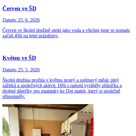
Červen ve ŠD
Datum:
25. 6. 2026
Červen ve školní družině utekl jako voda a všichni jsme se pomalu
začali těšit na letní prázdniny.
Květen ve ŠD
Datum:
25. 5. 2026
Školní družina prožila v květnu pestrý a zajímavý měsíc plný
zážitků a společných aktivit. Děti s radostí vyráběly přáníčka a
drobné dárečky pro maminky ke Dni matek, který si společně
připomněly.