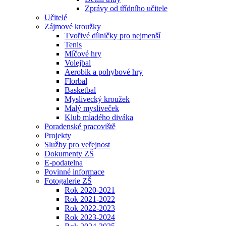
Zprávy od třídního učitele
Učitelé
Zájmové kroužky
Tvořivé dílničky pro nejmenší
Tenis
Míčové hry
Volejbal
Aerobik a pohybové hry
Florbal
Basketbal
Myslivecký kroužek
Malý mysliveček
Klub mladého diváka
Poradenské pracoviště
Projekty
Služby pro veřejnost
Dokumenty ZŠ
E-podatelna
Povinné informace
Fotogalerie ZŠ
Rok 2020-2021
Rok 2021-2022
Rok 2022-2023
Rok 2023-2024