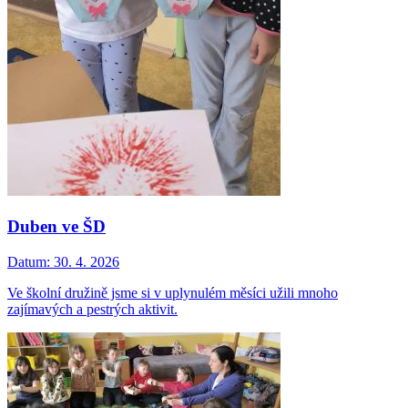
Duben ve ŠD
Datum:
30. 4. 2026
Ve školní družině jsme si v uplynulém měsíci užili mnoho
zajímavých a pestrých aktivit.