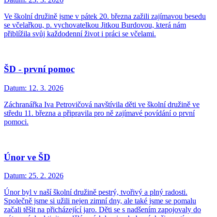
Ve školní družině jsme v pátek 20. března zažili zajímavou besedu
se včelařkou, p. vychovatelkou Jitkou Burdovou, která nám
přiblížila svůj každodenní život i práci se včelami.
ŠD - první pomoc
Datum:
12. 3. 2026
Záchranářka Iva Petrovičová navštívila děti ve školní družině ve
středu 11. března a připravila pro ně zajímavé povídání o první
pomoci.
Únor ve ŠD
Datum:
25. 2. 2026
Únor byl v naší školní družině pestrý, tvořivý a plný radosti.
Společně jsme si užili nejen zimní dny, ale také jsme se pomalu
začali těšit na přicházející jaro. Děti se s nadšením zapojovaly do