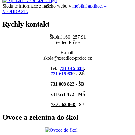
Sledujte informace z našeho webu v
mobilní aplikaci –
V OBRAZE.
Rychlý kontakt
Školní 160, 257 91
Sedlec-Prčice
E-mail:
skola@zssedlec-prcice.cz
Tel.:
731 615 638
,
731 615 63
9 - ZŠ
731 008 823
- ŠD
731 651
472
-
MŠ
737 563 868
- ŠJ
Ovoce a zelenina do škol