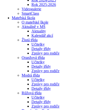
Rok 2024-2025
Rok 2025-2026
Videogalerie
SmartClass
Mateřská škola
O mateřské škole
Aktuálně v MŠ
Aktuality
Kalendář akcí
Žlutá třída
Učitelky
Detaily třídy
Zprávy pro rodiče
Oranžová třída
Učitelky
Detaily třídy
Zprávy pro rodiče
Modrá třída
Učitelky
Zprávy pro rodiče
Detaily třídy
Růžová třída
Učitelky
Detaily třídy
Zprávy pro rodiče