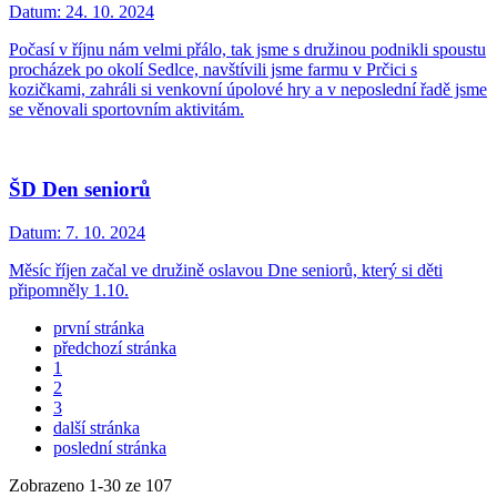
Datum:
24. 10. 2024
Počasí v říjnu nám velmi přálo, tak jsme s družinou podnikli spoustu
procházek po okolí Sedlce, navštívili jsme farmu v Prčici s
kozičkami, zahráli si venkovní úpolové hry a v neposlední řadě jsme
se věnovali sportovním aktivitám.
ŠD Den seniorů
Datum:
7. 10. 2024
Měsíc říjen začal ve družině oslavou Dne seniorů, který si děti
připomněly 1.10.
první stránka
předchozí stránka
1
2
3
další stránka
poslední stránka
Zobrazeno
1
-
30
ze 107