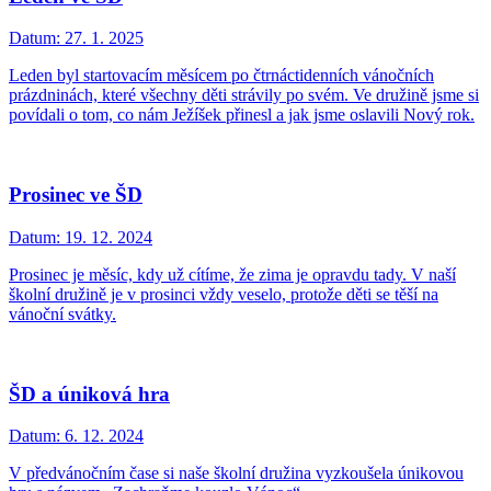
Datum:
27. 1. 2025
Leden byl startovacím měsícem po čtrnáctidenních vánočních
prázdninách, které všechny děti strávily po svém. Ve družině jsme si
povídali o tom, co nám Ježíšek přinesl a jak jsme oslavili Nový rok.
Prosinec ve ŠD
Datum:
19. 12. 2024
Prosinec je měsíc, kdy už cítíme, že zima je opravdu tady. V naší
školní družině je v prosinci vždy veselo, protože děti se těší na
vánoční svátky.
ŠD a úniková hra
Datum:
6. 12. 2024
V předvánočním čase si naše školní družina vyzkoušela únikovou