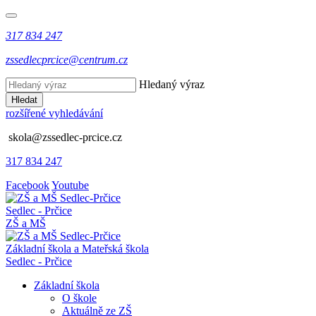
317 834 247
zssedlecprcice@centrum.cz
Hledaný výraz
Hledat
rozšířené vyhledávání
skola@zssedlec-prcice.cz
317 834 247
Facebook
Youtube
Sedlec - Prčice
ZŠ a MŠ
Základní škola a Mateřská škola
Sedlec - Prčice
Základní škola
O škole
Aktuálně ze ZŠ