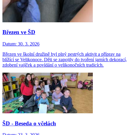
Březen ve ŠD
Datum:
30. 3. 2026
Březen ve školní družině byl plný pestrých aktivit a příprav na
blížící se Velikonoce. Děti se zapojily do tvoření jarních dekorací,
zdobení vajíček a povídání o velikonočních tradicích.
ŠD - Beseda o včelách
Datum:
23. 3. 2026