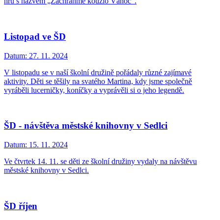
hru s názvem „Zachraňme kouzlo Vánoc“.
Listopad ve ŠD
Datum:
27. 11. 2024
V listopadu se v naší školní družině pořádaly různé zajímavé
aktivity. Děti se těšily na svatého Martina, kdy jsme společně
vyráběli lucerničky, koníčky a vyprávěli si o jeho legendě.
ŠD - návštěva městské knihovny v Sedlci
Datum:
15. 11. 2024
Ve čtvrtek 14. 11. se děti ze školní družiny vydaly na návštěvu
městské knihovny v Sedlci.
ŠD říjen