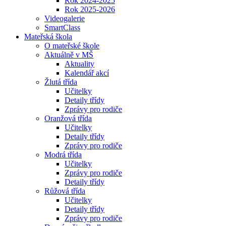
Rok 2024-2025
Rok 2025-2026
Videogalerie
SmartClass
Mateřská škola
O mateřské škole
Aktuálně v MŠ
Aktuality
Kalendář akcí
Žlutá třída
Učitelky
Detaily třídy
Zprávy pro rodiče
Oranžová třída
Učitelky
Detaily třídy
Zprávy pro rodiče
Modrá třída
Učitelky
Zprávy pro rodiče
Detaily třídy
Růžová třída
Učitelky
Detaily třídy
Zprávy pro rodiče