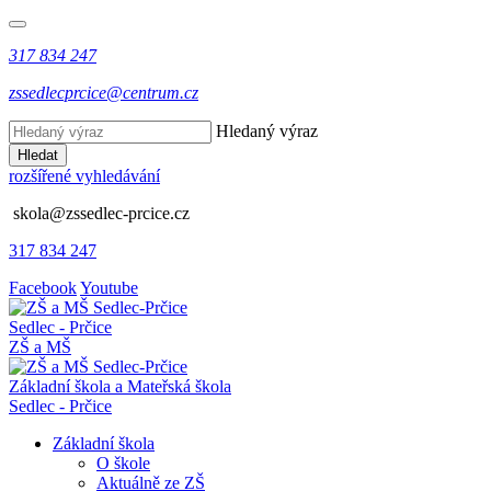
317 834 247
zssedlecprcice@centrum.cz
Hledaný výraz
Hledat
rozšířené vyhledávání
skola@zssedlec-prcice.cz
317 834 247
Facebook
Youtube
Sedlec - Prčice
ZŠ a MŠ
Základní škola a Mateřská škola
Sedlec - Prčice
Základní škola
O škole
Aktuálně ze ZŠ