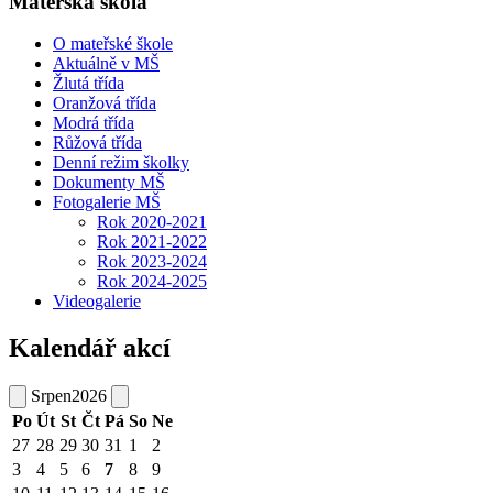
Mateřská škola
O mateřské škole
Aktuálně v MŠ
Žlutá třída
Oranžová třída
Modrá třída
Růžová třída
Denní režim školky
Dokumenty MŠ
Fotogalerie MŠ
Rok 2020-2021
Rok 2021-2022
Rok 2023-2024
Rok 2024-2025
Videogalerie
Kalendář akcí
Srpen
2026
Po
Út
St
Čt
Pá
So
Ne
27
28
29
30
31
1
2
3
4
5
6
7
8
9