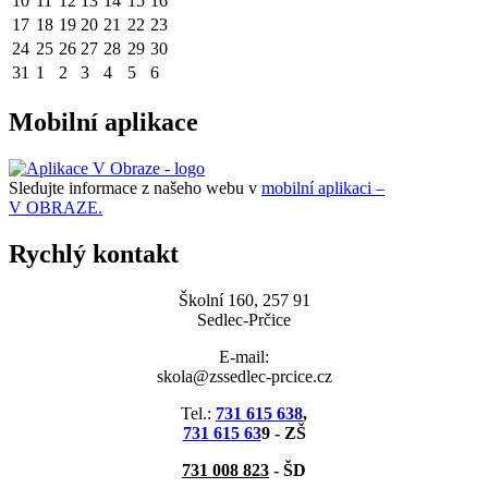
10
11
12
13
14
15
16
17
18
19
20
21
22
23
24
25
26
27
28
29
30
31
1
2
3
4
5
6
Mobilní aplikace
Sledujte informace z našeho webu v
mobilní aplikaci –
V OBRAZE.
Rychlý kontakt
Školní 160, 257 91
Sedlec-Prčice
E-mail:
skola@zssedlec-prcice.cz
Tel.:
731 615 638
,
731 615 63
9 - ZŠ
731 008 823
- ŠD