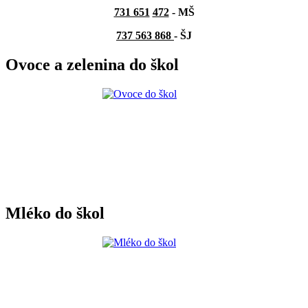
731 651
472
-
MŠ
737 563 868
- ŠJ
Ovoce a zelenina do škol
Mléko do škol