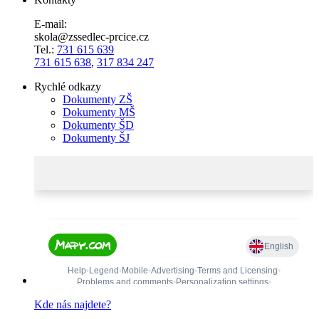
E-mail:
skola@zssedlec-prcice.cz
Tel.:
731 615 639
731 615 638
,
317 834 247
Rychlé odkazy
Dokumenty ZŠ
Dokumenty MŠ
Dokumenty ŠD
Dokumenty ŠJ
Kde nás najdete?