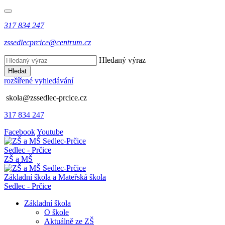
317 834 247
zssedlecprcice@centrum.cz
Hledaný výraz
Hledat
rozšířené vyhledávání
skola@zssedlec-prcice.cz
317 834 247
Facebook
Youtube
Sedlec - Prčice
ZŠ a MŠ
Základní škola a Mateřská škola
Sedlec - Prčice
Základní škola
O škole
Aktuálně ze ZŠ