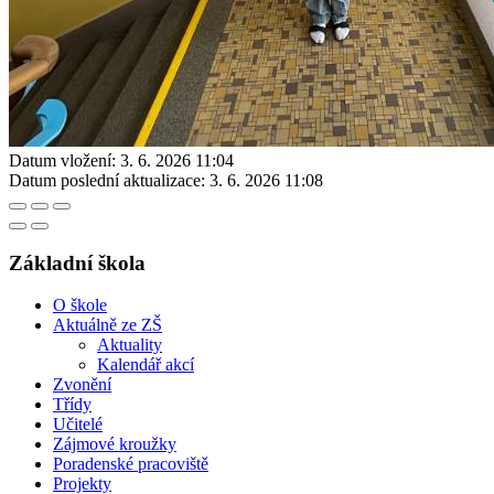
Datum vložení:
3. 6. 2026 11:04
Datum poslední aktualizace:
3. 6. 2026 11:08
Základní škola
O škole
Aktuálně ze ZŠ
Aktuality
Kalendář akcí
Zvonění
Třídy
Učitelé
Zájmové kroužky
Poradenské pracoviště
Projekty