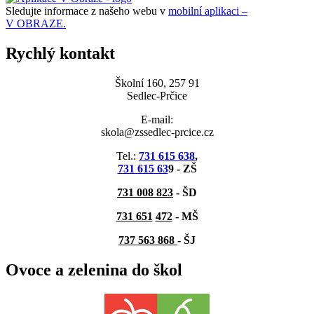
Sledujte informace z našeho webu v
mobilní aplikaci –
V OBRAZE.
Rychlý kontakt
Školní 160, 257 91
Sedlec-Prčice
E-mail:
skola@zssedlec-prcice.cz
Tel.:
731 615 638
,
731 615 63
9 - ZŠ
731 008 823
- ŠD
731 651
472
-
MŠ
737 563 868
- ŠJ
Ovoce a zelenina do škol