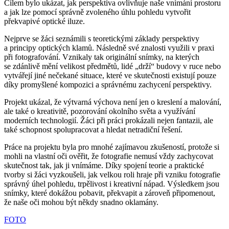
Cílem bylo ukázat, jak perspektiva ovlivňuje naše vnímání prostoru
a jak lze pomocí správně zvoleného úhlu pohledu vytvořit
překvapivé optické iluze.
Nejprve se žáci seznámili s teoretickými základy perspektivy
a principy optických klamů. Následně své znalosti využili v praxi
při fotografování. Vznikaly tak originální snímky, na kterých
se zdánlivě mění velikost předmětů, lidé „drží“ budovy v ruce nebo
vytvářejí jiné nečekané situace, které ve skutečnosti existují pouze
díky promyšlené kompozici a správnému zachycení perspektivy.
Projekt ukázal, že výtvarná výchova není jen o kreslení a malování,
ale také o kreativitě, pozorování okolního světa a využívání
moderních technologií. Žáci při práci prokázali nejen fantazii, ale
také schopnost spolupracovat a hledat netradiční řešení.
Práce na projektu byla pro mnohé zajímavou zkušeností, protože si
mohli na vlastní oči ověřit, že fotografie nemusí vždy zachycovat
skutečnost tak, jak ji vnímáme. Díky spojení teorie a praktické
tvorby si žáci vyzkoušeli, jak velkou roli hraje při vzniku fotografie
správný úhel pohledu, trpělivost i kreativní nápad. Výsledkem jsou
snímky, které dokážou pobavit, překvapit a zároveň připomenout,
že naše oči mohou být někdy snadno oklamány.
FOTO