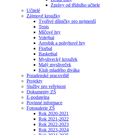
Zprávy od třídního učitele
Učitelé
Zájmové kroužky
Tvořivé dílničky pro nejmenší
Tenis
Míčové hry
Volejbal
Aerobik a pohybové hry
Florbal
Basketbal
Myslivecký kroužek
Malý mysliveček
Klub mladého diváka
Poradenské pracoviště
Projekty
Služby pro veřejnost
Dokumenty ZŠ
E-podatelna
Povinné informace
Fotogalerie ZŠ
Rok 2020-2021
Rok 2021-2022
Rok 2022-2023
Rok 2023-2024