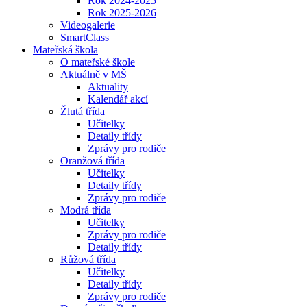
Rok 2024-2025
Rok 2025-2026
Videogalerie
SmartClass
Mateřská škola
O mateřské škole
Aktuálně v MŠ
Aktuality
Kalendář akcí
Žlutá třída
Učitelky
Detaily třídy
Zprávy pro rodiče
Oranžová třída
Učitelky
Detaily třídy
Zprávy pro rodiče
Modrá třída
Učitelky
Zprávy pro rodiče
Detaily třídy
Růžová třída
Učitelky
Detaily třídy
Zprávy pro rodiče