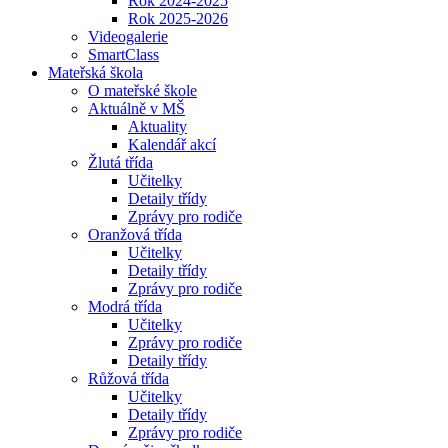
Rok 2024-2025
Rok 2025-2026
Videogalerie
SmartClass
Mateřská škola
O mateřské škole
Aktuálně v MŠ
Aktuality
Kalendář akcí
Žlutá třída
Učitelky
Detaily třídy
Zprávy pro rodiče
Oranžová třída
Učitelky
Detaily třídy
Zprávy pro rodiče
Modrá třída
Učitelky
Zprávy pro rodiče
Detaily třídy
Růžová třída
Učitelky
Detaily třídy
Zprávy pro rodiče