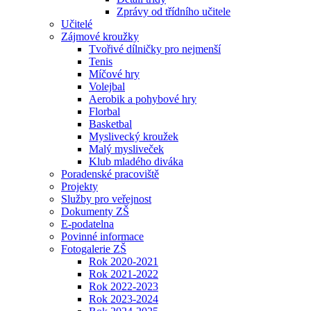
Zprávy od třídního učitele
Učitelé
Zájmové kroužky
Tvořivé dílničky pro nejmenší
Tenis
Míčové hry
Volejbal
Aerobik a pohybové hry
Florbal
Basketbal
Myslivecký kroužek
Malý mysliveček
Klub mladého diváka
Poradenské pracoviště
Projekty
Služby pro veřejnost
Dokumenty ZŠ
E-podatelna
Povinné informace
Fotogalerie ZŠ
Rok 2020-2021
Rok 2021-2022
Rok 2022-2023
Rok 2023-2024