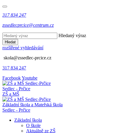
317 834 247
zssedlecprcice@centrum.cz
Hledaný výraz
Hledat
rozšířené vyhledávání
skola@zssedlec-prcice.cz
317 834 247
Facebook
Youtube
Sedlec - Prčice
ZŠ a MŠ
Základní škola a Mateřská škola
Sedlec - Prčice
Základní škola
O škole
Aktuálně ze ZŠ