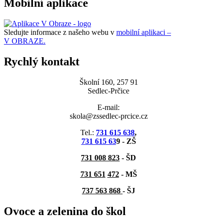
Mobilní aplikace
Sledujte informace z našeho webu v
mobilní aplikaci –
V OBRAZE.
Rychlý kontakt
Školní 160, 257 91
Sedlec-Prčice
E-mail:
skola@zssedlec-prcice.cz
Tel.:
731 615 638
,
731 615 63
9 - ZŠ
731 008 823
- ŠD
731 651
472
-
MŠ
737 563 868
- ŠJ
Ovoce a zelenina do škol