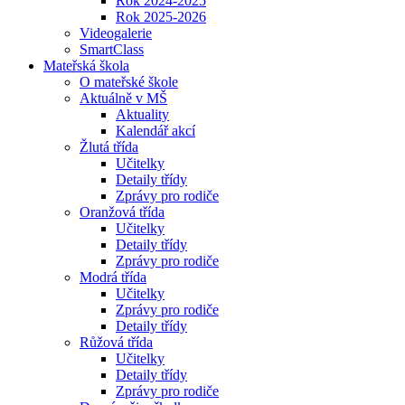
Rok 2024-2025
Rok 2025-2026
Videogalerie
SmartClass
Mateřská škola
O mateřské škole
Aktuálně v MŠ
Aktuality
Kalendář akcí
Žlutá třída
Učitelky
Detaily třídy
Zprávy pro rodiče
Oranžová třída
Učitelky
Detaily třídy
Zprávy pro rodiče
Modrá třída
Učitelky
Zprávy pro rodiče
Detaily třídy
Růžová třída
Učitelky
Detaily třídy
Zprávy pro rodiče