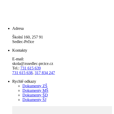
Adresa
Školní 160, 257 91
Sedlec-Prčice
Kontakty
E-mail:
skola@zssedlec-prcice.cz
Tel.:
731 615 639
731 615 638
,
317 834 247
Rychlé odkazy
Dokumenty ZŠ
Dokumenty MŠ
Dokumenty ŠD
Dokumenty ŠJ