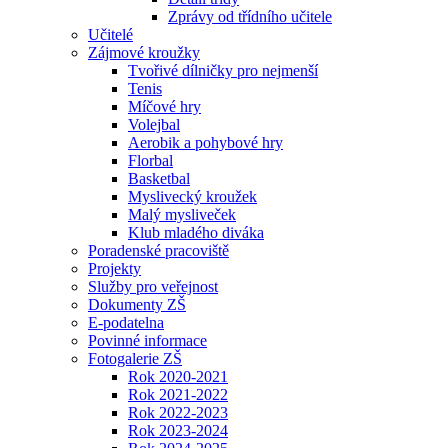
Zprávy od třídního učitele
Učitelé
Zájmové kroužky
Tvořivé dílničky pro nejmenší
Tenis
Míčové hry
Volejbal
Aerobik a pohybové hry
Florbal
Basketbal
Myslivecký kroužek
Malý mysliveček
Klub mladého diváka
Poradenské pracoviště
Projekty
Služby pro veřejnost
Dokumenty ZŠ
E-podatelna
Povinné informace
Fotogalerie ZŠ
Rok 2020-2021
Rok 2021-2022
Rok 2022-2023
Rok 2023-2024