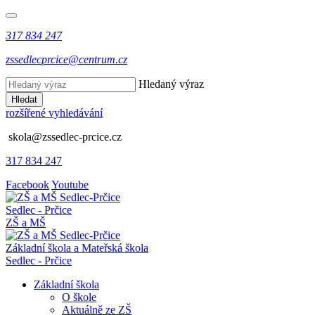
317 834 247
zssedlecprcice@centrum.cz
Hledaný výraz
Hledat
rozšířené vyhledávání
skola@zssedlec-prcice.cz
317 834 247
Facebook
Youtube
Sedlec - Prčice
ZŠ a MŠ
Základní škola a Mateřská škola
Sedlec - Prčice
Základní škola
O škole
Aktuálně ze ZŠ