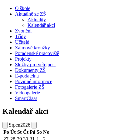
O škole
Aktuálně ze ZŠ
Aktuality
Kalendář akcí
Zvonění
Třídy
Učitelé
Zájmové kroužky
Poradenské pracoviště
Projekty
Služby pro veřejnost
Dokumenty ZŠ
E-podatelna
Povinné informace
Fotogalerie ZŠ
Videogalerie
SmartClass
Kalendář akcí
Srpen
2026
Po
Út
St
Čt
Pá
So
Ne
27
28
29
30
31
1
2