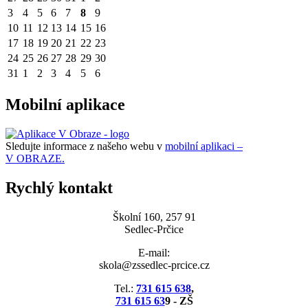
3
4
5
6
7
8
9
10
11
12
13
14
15
16
17
18
19
20
21
22
23
24
25
26
27
28
29
30
31
1
2
3
4
5
6
Mobilní aplikace
Sledujte informace z našeho webu v
mobilní aplikaci –
V OBRAZE.
Rychlý kontakt
Školní 160, 257 91
Sedlec-Prčice
E-mail:
skola@zssedlec-prcice.cz
Tel.:
731 615 638
,
731 615 63
9 - ZŠ