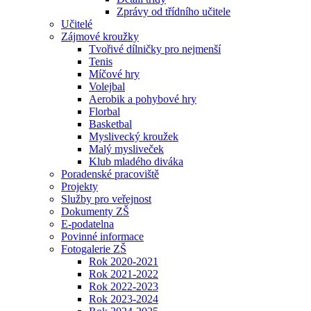
Zprávy od třídního učitele
Učitelé
Zájmové kroužky
Tvořivé dílničky pro nejmenší
Tenis
Míčové hry
Volejbal
Aerobik a pohybové hry
Florbal
Basketbal
Myslivecký kroužek
Malý mysliveček
Klub mladého diváka
Poradenské pracoviště
Projekty
Služby pro veřejnost
Dokumenty ZŠ
E-podatelna
Povinné informace
Fotogalerie ZŠ
Rok 2020-2021
Rok 2021-2022
Rok 2022-2023
Rok 2023-2024