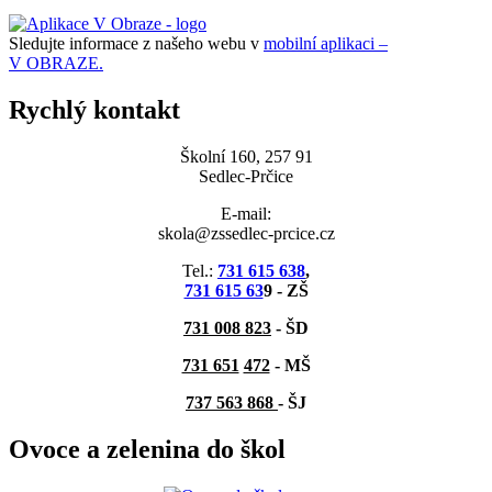
Sledujte informace z našeho webu v
mobilní aplikaci –
V OBRAZE.
Rychlý kontakt
Školní 160, 257 91
Sedlec-Prčice
E-mail:
skola@zssedlec-prcice.cz
Tel.:
731 615 638
,
731 615 63
9 - ZŠ
731 008 823
- ŠD
731 651
472
-
MŠ
737 563 868
- ŠJ
Ovoce a zelenina do škol