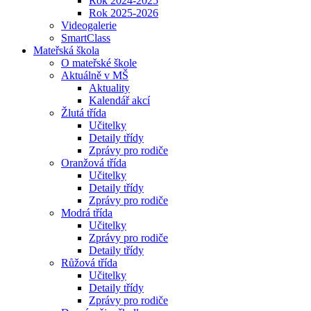
Rok 2024-2025
Rok 2025-2026
Videogalerie
SmartClass
Mateřská škola
O mateřské škole
Aktuálně v MŠ
Aktuality
Kalendář akcí
Žlutá třída
Učitelky
Detaily třídy
Zprávy pro rodiče
Oranžová třída
Učitelky
Detaily třídy
Zprávy pro rodiče
Modrá třída
Učitelky
Zprávy pro rodiče
Detaily třídy
Růžová třída
Učitelky
Detaily třídy
Zprávy pro rodiče