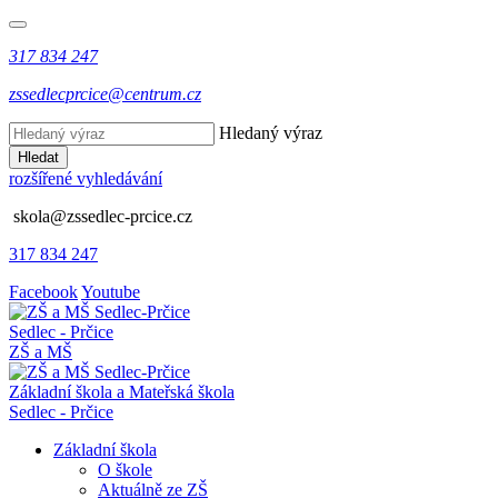
317 834 247
zssedlecprcice@centrum.cz
Hledaný výraz
Hledat
rozšířené vyhledávání
skola@zssedlec-prcice.cz
317 834 247
Facebook
Youtube
Sedlec - Prčice
ZŠ a MŠ
Základní škola a Mateřská škola
Sedlec - Prčice
Základní škola
O škole
Aktuálně ze ZŠ