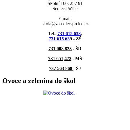
Školní 160, 257 91
Sedlec-Prčice
E-mail:
skola@zssedlec-prcice.cz
Tel.:
731 615 638
,
731 615 63
9 - ZŠ
731 008 823
- ŠD
731 651
472
-
MŠ
737 563 868
- ŠJ
Ovoce a zelenina do škol