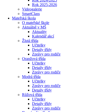
Rok 2024-2025
Rok 2025-2026
Videogalerie
SmartClass
Mateřská škola
O mateřské škole
Aktuálně v MŠ
Aktuality
Kalendář akcí
Žlutá třída
Učitelky
Detaily třídy
Zprávy pro rodiče
Oranžová třída
Učitelky
Detaily třídy
Zprávy pro rodiče
Modrá třída
Učitelky
Zprávy pro rodiče
Detaily třídy
Růžová třída
Učitelky
Detaily třídy
Zprávy pro rodiče