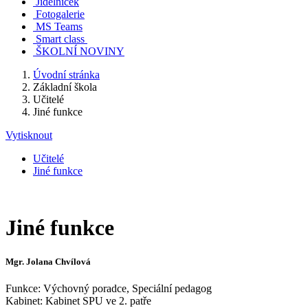
Jídelníček
Fotogalerie
MS Teams
Smart class
ŠKOLNÍ NOVINY
Úvodní stránka
Základní škola
Učitelé
Jiné funkce
Vytisknout
Učitelé
Jiné funkce
Jiné funkce
Mgr. Jolana Chvílová
Funkce: Výchovný poradce, Speciální pedagog
Kabinet: Kabinet SPU ve 2. patře