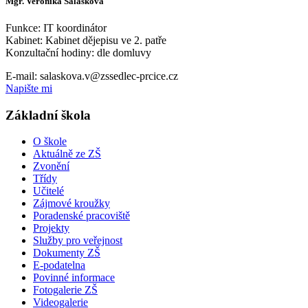
Mgr. Veronika Salášková
Funkce: IT koordinátor
Kabinet: Kabinet dějepisu ve 2. patře
Konzultační hodiny: dle domluvy
E-mail: salaskova.v@zssedlec-prcice.cz
Napište mi
Základní škola
O škole
Aktuálně ze ZŠ
Zvonění
Třídy
Učitelé
Zájmové kroužky
Poradenské pracoviště
Projekty
Služby pro veřejnost
Dokumenty ZŠ
E-podatelna
Povinné informace
Fotogalerie ZŠ
Videogalerie