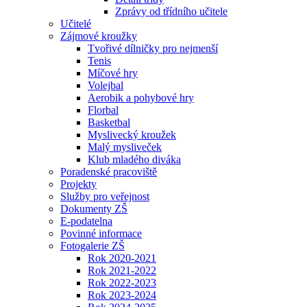
Zprávy od třídního učitele
Učitelé
Zájmové kroužky
Tvořivé dílničky pro nejmenší
Tenis
Míčové hry
Volejbal
Aerobik a pohybové hry
Florbal
Basketbal
Myslivecký kroužek
Malý mysliveček
Klub mladého diváka
Poradenské pracoviště
Projekty
Služby pro veřejnost
Dokumenty ZŠ
E-podatelna
Povinné informace
Fotogalerie ZŠ
Rok 2020-2021
Rok 2021-2022
Rok 2022-2023
Rok 2023-2024