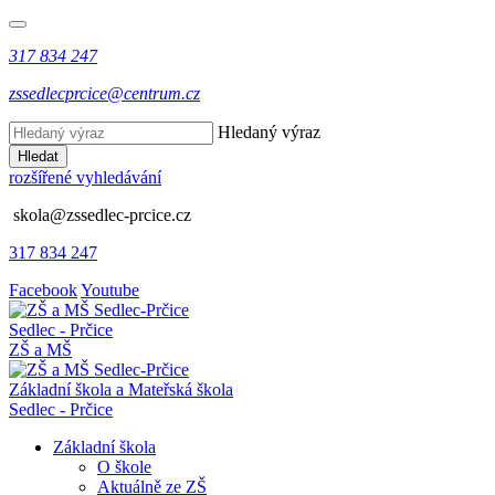
317 834 247
zssedlecprcice@centrum.cz
Hledaný výraz
Hledat
rozšířené vyhledávání
skola@zssedlec-prcice.cz
317 834 247
Facebook
Youtube
Sedlec - Prčice
ZŠ a MŠ
Základní škola a Mateřská škola
Sedlec - Prčice
Základní škola
O škole
Aktuálně ze ZŠ